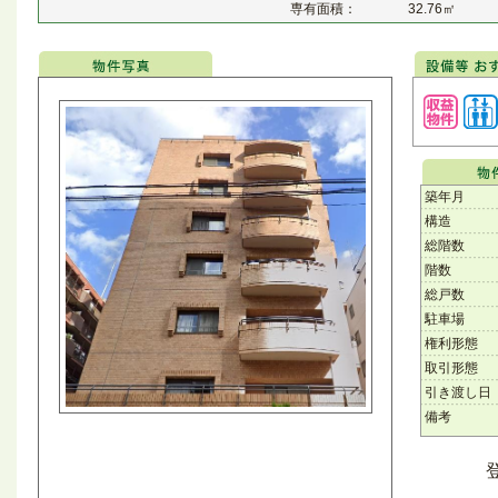
専有面積：
32.76㎡
築年月
構造
総階数
階数
総戸数
駐車場
権利形態
取引形態
引き渡し日
備考