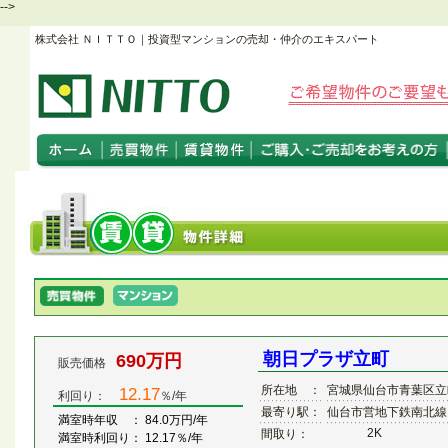
-->
株式会社 ＮＩＴＴＯ｜投資型マンションの売却・仲介のエキスパート
朝日プラザ立町
690万円
販売価格
所在地 ：
宮城県仙台市青葉区立
12.17
利回り：
％/年
最寄り駅：
仙台市営地下鉄南北線
満室時年収 ： 84.0万円/年
2K
間取り：
満室時利回り： 12.17％/年