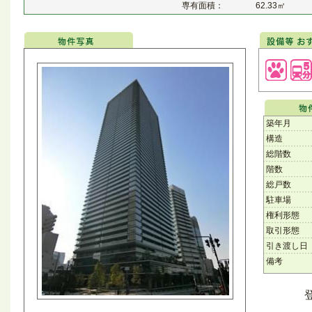
専有面積：
62.33㎡
築年月
構造
総階数
階数
総戸数
駐車場
権利形態
取引形態
引き渡し日
備考