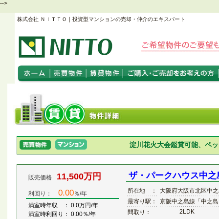
-->
株式会社 ＮＩＴＴＯ｜投資型マンションの売却・仲介のエキスパート
淀川花火大会鑑賞可能、ペッ
ザ・パークハウス中之
11,500万円
販売価格
所在地 ：
大阪府大阪市北区中之
0.00
利回り：
％/年
最寄り駅：
京阪中之島線「中之島
満室時年収 ： 0.0万円/年
2LDK
間取り：
満室時利回り： 0.00％/年