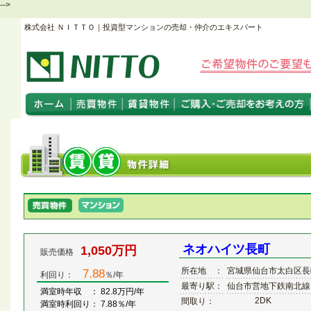
-->
株式会社 ＮＩＴＴＯ｜投資型マンションの売却・仲介のエキスパート
ネオハイツ長町
1,050万円
販売価格
所在地 ：
宮城県仙台市太白区長
7.88
利回り：
％/年
最寄り駅：
仙台市営地下鉄南北線
満室時年収 ： 82.8万円/年
2DK
間取り：
満室時利回り： 7.88％/年