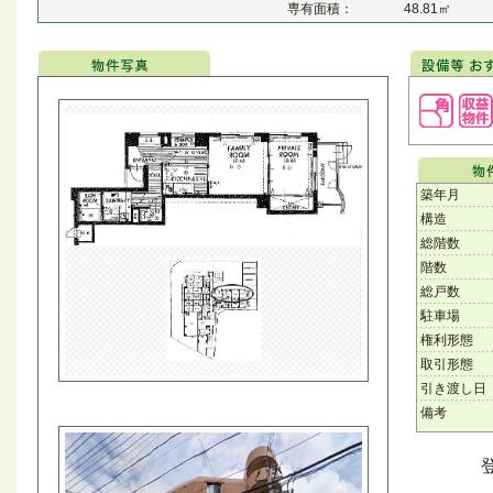
専有面積：
48.81㎡
築年月
構造
総階数
階数
総戸数
駐車場
権利形態
取引形態
引き渡し日
備考