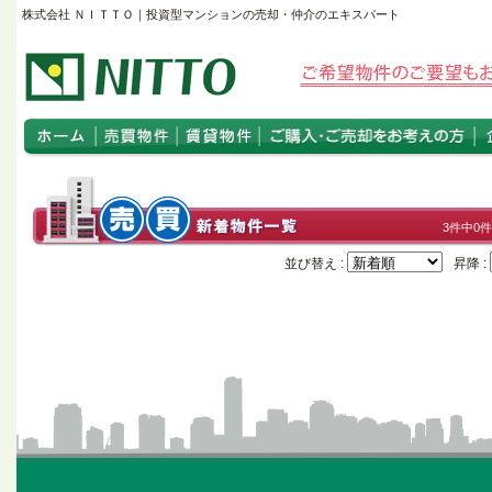
株式会社 ＮＩＴＴＯ｜投資型マンションの売却・仲介のエキスパート
3件中0
並び替え :
昇降 :