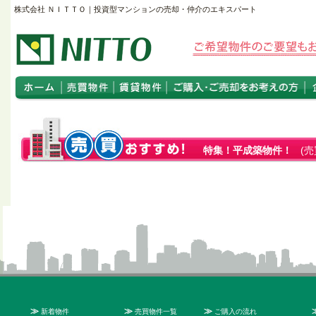
株式会社 ＮＩＴＴＯ｜投資型マンションの売却・仲介のエキスパート
特集！平成築物件！
(売
≫
≫
≫
新着物件
売買物件一覧
ご購入の流れ