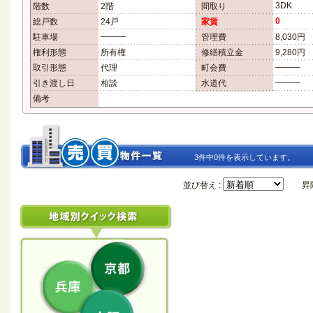
3DK
階数
2階
間取り
0
総戸数
24戸
家賃
―――
駐車場
管理費
8,030円
権利形態
所有権
修繕積立金
9,280円
―――
取引形態
代理
町会費
―――
引き渡し日
相談
水道代
備考
3件中0件を表示しています。
並び替え :
昇降