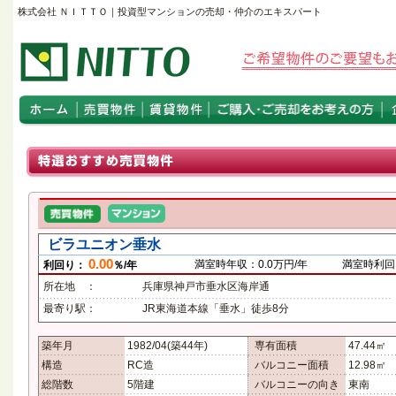
株式会社 ＮＩＴＴＯ｜投資型マンションの売却・仲介のエキスパート
ビラユニオン垂水
0.00
満室時年収：0.0万円/年
満室時利回り
利回り：
％/年
所在地 ：
兵庫県神戸市垂水区海岸通
最寄り駅：
JR東海道本線「垂水」徒歩8分
築年月
1982/04(築44年)
専有面積
47.44㎡
構造
RC造
バルコニー面積
12.98㎡
総階数
5階建
バルコニーの向き
東南