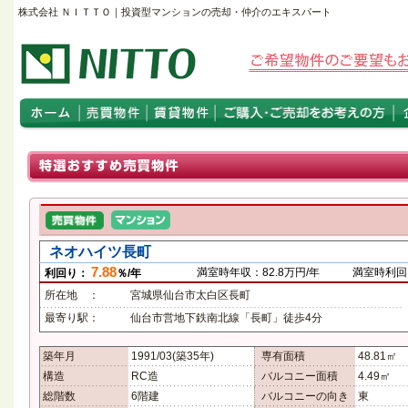
株式会社 ＮＩＴＴＯ｜投資型マンションの売却・仲介のエキスパート
ネオハイツ長町
7.88
満室時年収：82.8万円/年
満室時利回り
利回り：
％/年
所在地 ：
宮城県仙台市太白区長町
最寄り駅：
仙台市営地下鉄南北線「長町」徒歩4分
築年月
1991/03(築35年)
専有面積
48.81㎡
構造
RC造
バルコニー面積
4.49㎡
総階数
6階建
バルコニーの向き
東