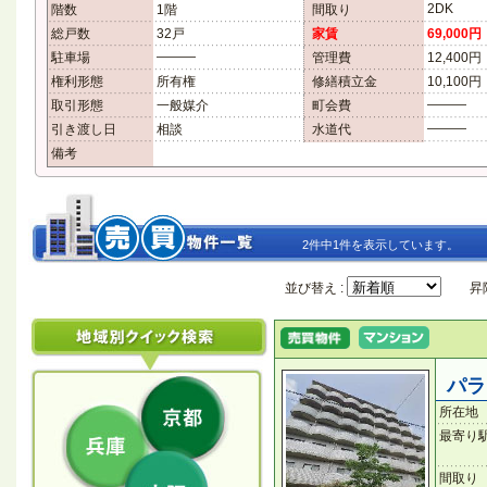
2DK
階数
1階
間取り
総戸数
32戸
家賃
69,000円
―――
駐車場
管理費
12,400円
権利形態
所有権
修繕積立金
10,100円
―――
取引形態
一般媒介
町会費
―――
引き渡し日
相談
水道代
備考
2件中1件を表示しています。
並び替え :
昇降
パラ
所在地
最寄り
間取り