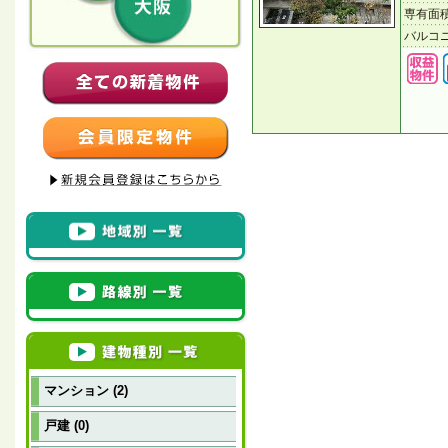
専有面
バルコ
マンション (2)
戸建 (0)